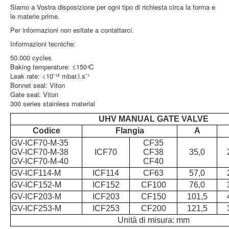
Siamo a Vostra disposizione per ogni tipo di richiesta circa la forma e
This cookie 
le materie prime.
used to
distinguish
Per informazioni non esitate a contattarci.
between
Informazioni tecniche:
humans and
bots. This is
50.000 cycles
rc::a
https://www.google.com
beneficial for
Baking temperature: ≤150 ͦC
the web site,
Leak rate: <10ˉ¹º mbar.l.sˉ¹
in order to
Bonnet seal: Viton
make valid
Gate seal: Viton
reports on t
300 series stainless material
use of their
UHV MANUAL GATE VALVE
web site.
Codice
Flangia
A
This cookie 
GV-ICF70-M-35
CF35
used to
GV-ICF70-M-38
ICF70
CF38
35,0
distinguish
GV-ICF70-M-40
CF40
rc::c
https://www.google.com
between
GV-ICF114-M
ICF114
CF63
57,0
humans and
GV-ICF152-M
ICF152
CF100
76,0
bots.
GV-ICF203-M
ICF203
CF150
101,5
GV-ICF253-M
ICF253
CF200
121,5
Unità di misura: mm