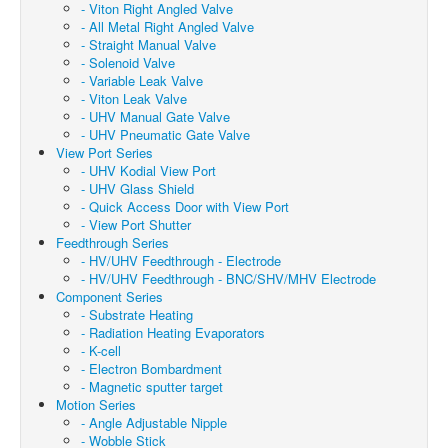
- Viton Right Angled Valve
- All Metal Right Angled Valve
- Straight Manual Valve
- Solenoid Valve
- Variable Leak Valve
- Viton Leak Valve
- UHV Manual Gate Valve
- UHV Pneumatic Gate Valve
View Port Series
- UHV Kodial View Port
- UHV Glass Shield
- Quick Access Door with View Port
- View Port Shutter
Feedthrough Series
- HV/UHV Feedthrough - Electrode
- HV/UHV Feedthrough - BNC/SHV/MHV Electrode
Component Series
- Substrate Heating
- Radiation Heating Evaporators
- K-cell
- Electron Bombardment
- Magnetic sputter target
Motion Series
- Angle Adjustable Nipple
- Wobble Stick