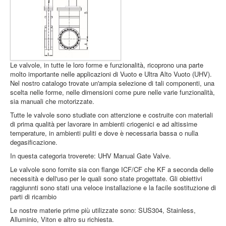
The session
cookie is
required for
authenticatio
preference
tracking, an
Le valvole, in tutte le loro forme e funzionalità, ricoprono una parte
other
molto importante nelle applicazioni di Vuoto e Ultra Alto Vuoto (UHV).
necessary
Nel nostro catalogo trovate un'ampia selezione di tali componenti, una
Session Cookie
.www.pramashop.com
functions to
Accetto
Rifiuto
scelta nelle forme, nelle dimensioni come pure nelle varie funzionalità,
fully engage
sia manuali che motorizzate.
with this
website. The
Tutte le valvole sono studiate con attenzione e costruite con materiali
name of the
di prima qualità per lavorare in ambienti criogenici e ad altissime
session
temperature, in ambienti puliti e dove è necessaria bassa o nulla
cookie is
degasificazione.
randomly
In questa categoria troverete: UHV Manual Gate Valve.
generated.
Le valvole sono fornite sia con flange ICF/CF che KF a seconda delle
necessità e dell'uso per le quali sono state progettate. Gli obiettivi
Acceptance 
plg_system_eprivacy
.www.pramashop.com
raggiunnti sono stati una veloce installazione e la facile sostituzione di
Privacy Poli
parti di ricambio
Security for
Le nostre materie prime più utilizzate sono: SUS304, Stainless,
_GRECAPTCHA
https://www.google.com
Form sendin
Alluminio, Viton e altro su richiesta.