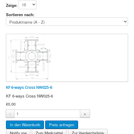
Zeige:
Sortieren nach:
KF 6-ways Cross NW025-6
KF 6-ways Cross NW025-6
€0,00
-
+
Notify me
Zum Merkzettel
Zur Vergleichsliste