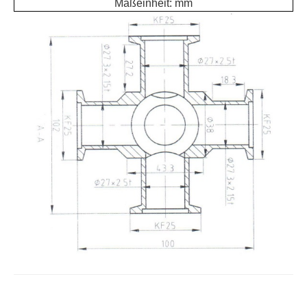
Maßeinheit
: mm
This cookie 
used to
distinguish
between
humans and
bots. This is
rc::a
https://www.google.com
beneficial for
the web site,
in order to
make valid
reports on t
use of their
web site.
This cookie 
used to
distinguish
rc::c
https://www.google.com
between
humans and
bots.