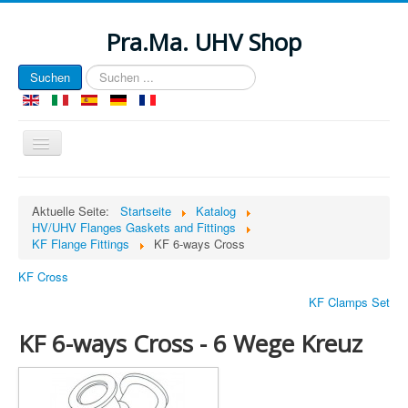
Pra.Ma. UHV Shop
Suchen
Suchen
...
Navigation
an/aus
EU e-Privacy Directive
Aktuelle Seite:
Startseite
Katalog
HV/UHV Flanges Gaskets and Fittings
Diese Website verwendet Cookies, um die Authentifizierung,
KF Flange Fittings
KF 6-ways Cross
Navigation und andere Funktionen zu verwalten. Durch die Nutzung
unserer Website erklären Sie, dass wir diese Arten von Cookies auf
KF Cross
Ihrem Gerät zu platzieren.
KF Clamps Set
Ansicht Privacy Policy
Ansicht e-Privacy Directive Documents
KF 6-ways Cross - 6 Wege Kreuz
View GDPR Documents
Cookie Name
Domain
Description