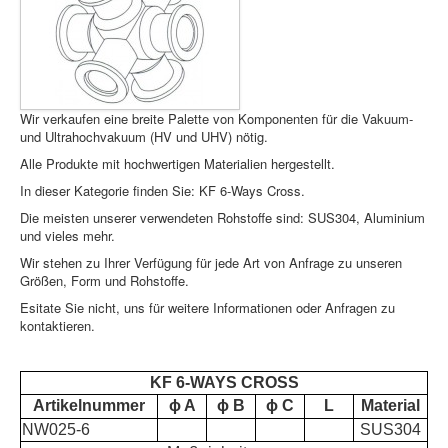
The session
cookie is
required for
authenticatio
preference
tracking, an
Wir verkaufen eine breite Palette von Komponenten für die Vakuum-
other
und Ultrahochvakuum (HV und UHV) nötig.
necessary
Alle Produkte mit hochwertigen Materialien hergestellt.
Session Cookie
.www.pramashop.com
functions to
Ich akzeptiere
ich lehne ab
fully engage
In dieser Kategorie finden Sie: KF 6-Ways Cross.
with this
Die meisten unserer verwendeten Rohstoffe sind: SUS304, Aluminium
website. The
und vieles mehr.
name of the
session
Wir stehen zu Ihrer Verfügung für jede Art von Anfrage zu unseren
cookie is
Größen, Form und Rohstoffe.
randomly
Esitate Sie nicht, uns für weitere Informationen oder Anfragen zu
generated.
kontaktieren.
Acceptance 
plg_system_eprivacy
.www.pramashop.com
Privacy Poli
KF 6-WAYS CROSS
Artikelnummer
ɸ A
ɸ B
ɸ C
L
Material
Security for
_GRECAPTCHA
https://www.google.com
Form sendin
NW025-6
SUS304