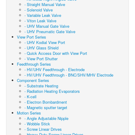
- Straight Manual Valve
- Solenoid Valve
- Variable Leak Valve
- Viton Leak Valve
- UHV Manual Gate Valve
- UHV Pneumatic Gate Valve
View Port Series
- UHV Kodial View Port
- UHV Glass Shield
- Quick Access Door with View Port
- View Port Shutter
Feedthrough Series
- HV/UHV Feedthrough - Electrode
- HV/UHV Feedthrough - BNC/SHV/MHV Electrode
Component Series
- Substrate Heating
- Radiation Heating Evaporators
- K-cell
- Electron Bombardment
- Magnetic sputter target
Motion Series
- Angle Adjustable Nipple
- Wobble Stick
- Screw Linear Drives
- Heavy Duty Screw Linear Drives