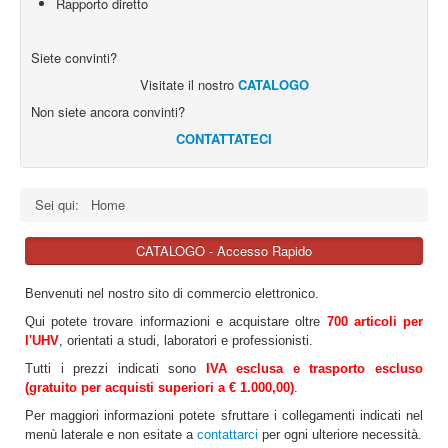
Rapporto diretto
This cookie 
used to
distinguish
Siete convinti?
between
Visitate il nostro
CATALOGO
humans and
bots. This is
Non siete ancora convinti?
rc::a
https://www.google.com
beneficial for
CONTATTATECI
the web site,
in order to
make valid
reports on t
Sei qui:
Home
use of their
web site.
CATALOGO - Accesso Rapido
This cookie 
used to
Benvenuti nel nostro sito di commercio elettronico.
distinguish
rc::c
https://www.google.com
Qui potete trovare informazioni e acquistare oltre
700 articoli per
between
l'UHV
, orientati a studi, laboratori e professionisti.
humans and
bots.
Tutti i prezzi indicati sono
IVA esclusa e trasporto escluso
(gratuito per acquisti superiori a € 1.000,00)
.
Per maggiori informazioni potete sfruttare i collegamenti indicati nel
menù laterale e non esitate a
contattarci
per ogni ulteriore necessità.