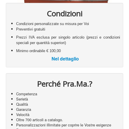
The session
Condizioni
cookie is
required for
authenticatio
Condizioni personalizzate su misura per Voi
preference
Preventivi gratuiti
tracking, an
Prezzi IVA esclusa per singolo articolo (prezzi e condizioni
other
speciali per quantità superiori)
necessary
Session Cookie
.www.pramashop.com
functions to
Accetto
Minimo ordinabile € 100,00
Rifiuto
fully engage
Nel dettaglio
with this
website. The
name of the
session
cookie is
Perché Pra.Ma.?
randomly
generated.
Competenza
Serietà
Acceptance 
Qualità
plg_system_eprivacy
.www.pramashop.com
Privacy Poli
Garanzia
Velocità
Security for
Oltre 700 articoli a catalogo.
_GRECAPTCHA
https://www.google.com
Form sendin
Personalizzazioni illimitate per coprire le Vostre esigenze