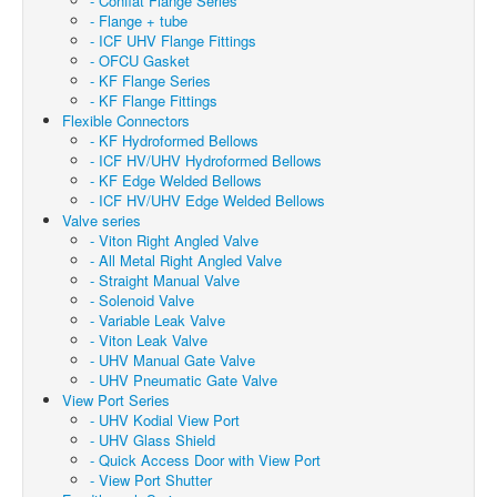
- Conflat Flange Series
- Flange + tube
- ICF UHV Flange Fittings
- OFCU Gasket
- KF Flange Series
- KF Flange Fittings
Flexible Connectors
- KF Hydroformed Bellows
- ICF HV/UHV Hydroformed Bellows
- KF Edge Welded Bellows
- ICF HV/UHV Edge Welded Bellows
Valve series
- Viton Right Angled Valve
- All Metal Right Angled Valve
- Straight Manual Valve
- Solenoid Valve
- Variable Leak Valve
- Viton Leak Valve
- UHV Manual Gate Valve
- UHV Pneumatic Gate Valve
View Port Series
- UHV Kodial View Port
- UHV Glass Shield
- Quick Access Door with View Port
- View Port Shutter