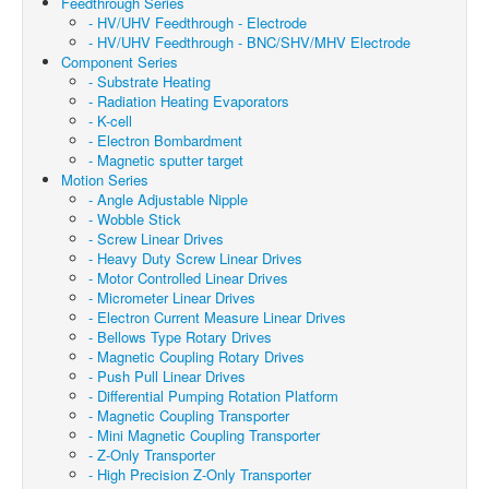
Feedthrough Series
- HV/UHV Feedthrough - Electrode
- HV/UHV Feedthrough - BNC/SHV/MHV Electrode
Component Series
- Substrate Heating
- Radiation Heating Evaporators
- K-cell
- Electron Bombardment
- Magnetic sputter target
Motion Series
- Angle Adjustable Nipple
- Wobble Stick
- Screw Linear Drives
- Heavy Duty Screw Linear Drives
- Motor Controlled Linear Drives
- Micrometer Linear Drives
- Electron Current Measure Linear Drives
- Bellows Type Rotary Drives
- Magnetic Coupling Rotary Drives
- Push Pull Linear Drives
- Differential Pumping Rotation Platform
- Magnetic Coupling Transporter
- Mini Magnetic Coupling Transporter
- Z-Only Transporter
- High Precision Z-Only Transporter