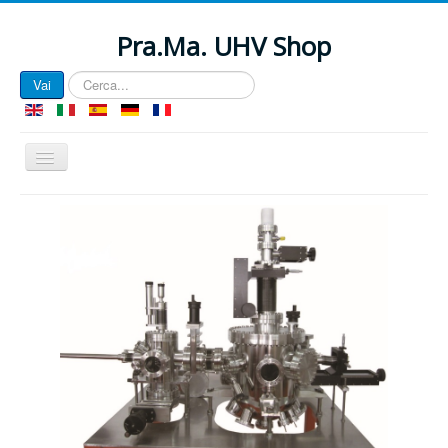
Pra.Ma. UHV Shop
Cerca...
Vai
Cambia
navigazione
EU e-Privacy Directive
Questo sito web utilizza i cookie per gestire l'autenticazione,
navigazione e altre funzioni. Utilizzando il nostro sito web, voi
accettate che noi possiamo posizionare questi tipi di cookie sulle
vostre apparecchiature.
Vedi Privacy Policy
Vedi Documenti relativi alla e-Privacy Directive
View GDPR Documents
Cookie Name
Domain
Description