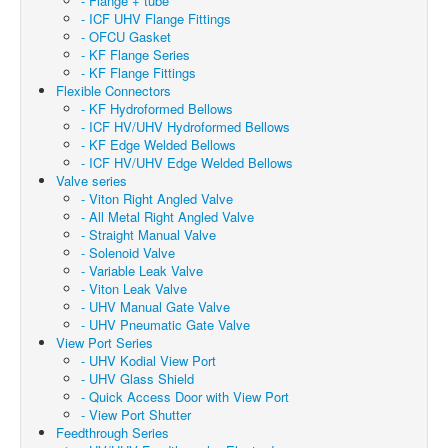
- Flange + tube
- ICF UHV Flange Fittings
- OFCU Gasket
- KF Flange Series
- KF Flange Fittings
Flexible Connectors
- KF Hydroformed Bellows
- ICF HV/UHV Hydroformed Bellows
- KF Edge Welded Bellows
- ICF HV/UHV Edge Welded Bellows
Valve series
- Viton Right Angled Valve
- All Metal Right Angled Valve
- Straight Manual Valve
- Solenoid Valve
- Variable Leak Valve
- Viton Leak Valve
- UHV Manual Gate Valve
- UHV Pneumatic Gate Valve
View Port Series
- UHV Kodial View Port
- UHV Glass Shield
- Quick Access Door with View Port
- View Port Shutter
Feedthrough Series