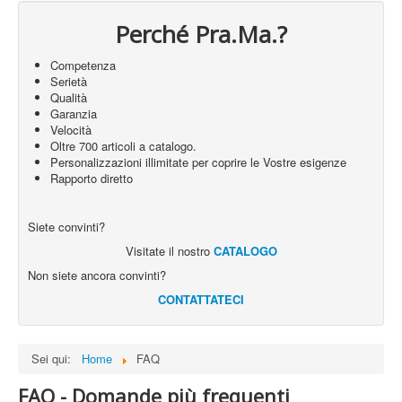
The session
Perché Pra.Ma.?
cookie is
required for
Competenza
authenticatio
Serietà
preference
Qualità
tracking, an
Garanzia
other
Velocità
necessary
Oltre 700 articoli a catalogo.
Session Cookie
.www.pramashop.com
functions to
Accetto
Rifiuto
Personalizzazioni illimitate per coprire le Vostre esigenze
fully engage
Rapporto diretto
with this
website. The
name of the
Siete convinti?
session
cookie is
Visitate il nostro
CATALOGO
randomly
Non siete ancora convinti?
generated.
CONTATTATECI
Acceptance 
plg_system_eprivacy
.www.pramashop.com
Privacy Poli
Sei qui:
Home
FAQ
Security for
_GRECAPTCHA
https://www.google.com
Form sendin
FAQ - Domande più frequenti