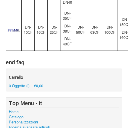
DN40
DN-
35CF
DN-
150
DN-
DN-
DN-
D5-
DN-
DN-
DN-
38CF
10CF
16CF
25CF
50CF
63CF
100CF
DN-
160
DN-
40CF
end faq
Carrello
0 Oggetto (i) - €0,00
Top Menu - it
Home
Catalogo
Personalizzazioni
Ricerca avanzata articoli