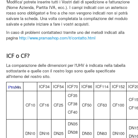
'Modifica' potrete inserire tutti i Vostri dati di spedizione e fatturazione
(Nome Azienda, Partita IVA, ecc.). I campi indicati con un asterisco
rosso sono obbligatori e fino a che non vengono indicati non si potrà
salvare la scheda. Una volta completata la compilazione del modulo
salvate e potete iniziare a fare i vostri acquisti.
In caso di problemi contattateci tramite uno dei metodi indicati alla
pagina
http://www.pramashop.com/it/contatto.html
ICF o CF?
La comparazione delle dimensioni per l'UHV è indicata nella tabella
sottostante e quelle con il nostro logo sono quelle specificate
all'interno del nostro sito.
ICF34
ICF54
ICF70
ICF86
ICF114
ICF152
ICF2
CF35
CF1
CF38
CF10
CF16
CF25
CF50
CF63
CF100
CF1
CF40
DN35
DN1
DN38
DN10
DN16
DN25
DN50
DN63
DN100
DN1