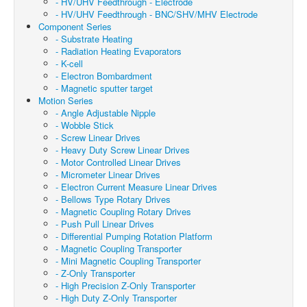
- HV/UHV Feedthrough - Electrode
- HV/UHV Feedthrough - BNC/SHV/MHV Electrode
Component Series
- Substrate Heating
- Radiation Heating Evaporators
- K-cell
- Electron Bombardment
- Magnetic sputter target
Motion Series
- Angle Adjustable Nipple
- Wobble Stick
- Screw Linear Drives
- Heavy Duty Screw Linear Drives
- Motor Controlled Linear Drives
- Micrometer Linear Drives
- Electron Current Measure Linear Drives
- Bellows Type Rotary Drives
- Magnetic Coupling Rotary Drives
- Push Pull Linear Drives
- Differential Pumping Rotation Platform
- Magnetic Coupling Transporter
- Mini Magnetic Coupling Transporter
- Z-Only Transporter
- High Precision Z-Only Transporter
- High Duty Z-Only Transporter