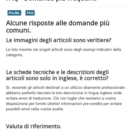
This cookie 
used to
Pra.Ma.
FAQ
distinguish
Alcune risposte alle domande più
between
humans and
comuni.
bots. This is
rc::a
https://www.google.com
beneficial for
Le immagini degli articoli sono veritiere?
the web site,
in order to
Le foto inserite nei singoli articoli sono degli esempi indicativi della
make valid
categoria.
reports on t
use of their
web site.
Le schede tecniche e le descrizioni degli
articoli sono solo in inglese, è corretto?
This cookie 
Si, essendo gli articoli destinati a un utilizzo altamente professionale
used to
abbiamo preferito lasciare la loro descrizione in lingua inglese onde
distinguish
rc::c
https://www.google.com
evitare errori di traduzione. Ciò non toglie che restiamo a vostra
between
disposizione per fornire ulteriori informazioni pre-vendita per evitare
humans and
possibili errori nella vostra scelta.
bots.
Valuta di riferimento.